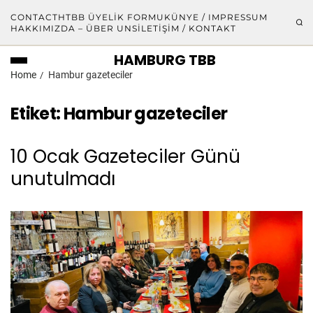
CONTACT
HTBB ÜYELIK FORMU
KÜNYE / IMPRESSUM
HAKKIMIZDA – ÜBER UNS
İLETIŞIM / KONTAKT
HAMBURG TBB
Home
Hambur gazeteciler
Etiket:
Hambur gazeteciler
10 Ocak Gazeteciler Günü
unutulmadı