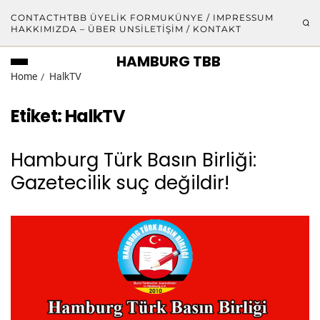
CONTACT
HTBB ÜYELIK FORMU
KÜNYE / IMPRESSUM
HAKKIMIZDA – ÜBER UNS
İLETIŞIM / KONTAKT
HAMBURG TBB
Home
HalkTV
Etiket:
HalkTV
Hamburg Türk Basın Birliği:
Gazetecilik suç değildir!