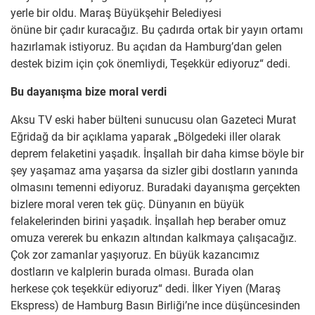
yerle bir oldu. Maraş Büyükşehir Belediyesi
önüne bir çadır kuracağız. Bu çadırda ortak bir yayın ortamı
hazırlamak istiyoruz. Bu açıdan da Hamburg’dan gelen
destek bizim için çok önemliydi, Teşekkür ediyoruz“ dedi.
Bu dayanışma bize moral verdi
Aksu TV eski haber bülteni sunucusu olan Gazeteci Murat
Eğridağ da bir açıklama yaparak „Bölgedeki iller olarak
deprem felaketini yaşadık. İnşallah bir daha kimse böyle bir
şey yaşamaz ama yaşarsa da sizler gibi dostların yanında
olmasını temenni ediyoruz. Buradaki dayanışma gerçekten
bizlere moral veren tek güç. Dünyanın en büyük
felakelerinden birini yaşadık. İnşallah hep beraber omuz
omuza vererek bu enkazın altından kalkmaya çalışacağız.
Çok zor zamanlar yaşıyoruz. En büyük kazancımız
dostların ve kalplerin burada olması. Burada olan
herkese çok teşekkür ediyoruz“ dedi. İlker Yiyen (Maraş
Ekspress) de Hamburg Basın Birliği’ne ince düşüncesinden