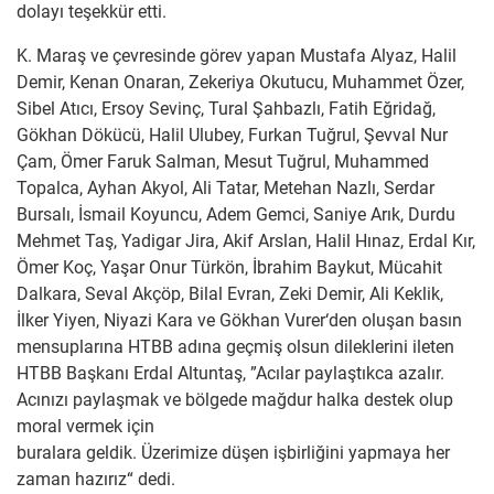
dolayı teşekkür etti.
K. Maraş ve çevresinde görev yapan Mustafa Alyaz, Halil
Demir, Kenan Onaran, Zekeriya Okutucu, Muhammet Özer,
Sibel Atıcı, Ersoy Sevinç, Tural Şahbazlı, Fatih Eğridağ,
Gökhan Dökücü, Halil Ulubey, Furkan Tuğrul, Şevval Nur
Çam, Ömer Faruk Salman, Mesut Tuğrul, Muhammed
Topalca, Ayhan Akyol, Ali Tatar, Metehan Nazlı, Serdar
Bursalı, İsmail Koyuncu, Adem Gemci, Saniye Arık, Durdu
Mehmet Taş, Yadigar Jira, Akif Arslan, Halil Hınaz, Erdal Kır,
Ömer Koç, Yaşar Onur Türkön, İbrahim Baykut, Mücahit
Dalkara, Seval Akçöp, Bilal Evran, Zeki Demir, Ali Keklik,
İlker Yiyen, Niyazi Kara ve Gökhan Vurer‘den oluşan basın
mensuplarına HTBB adına geçmiş olsun dileklerini ileten
HTBB Başkanı Erdal Altuntaş, ”Acılar paylaştıkca azalır.
Acınızı paylaşmak ve bölgede mağdur halka destek olup
moral vermek için
buralara geldik. Üzerimize düşen işbirliğini yapmaya her
zaman hazırız“ dedi.