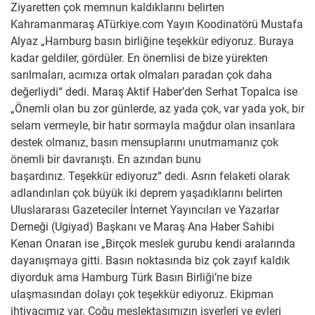
Ziyaretten çok memnun kaldıklarını belirten
Kahramanmaraş ATürkiye.com Yayın Koodinatörü Mustafa
Alyaz „Hamburg basın birliğine teşekkür ediyoruz. Buraya
kadar geldiler, gördüler. En önemlisi de bize yürekten
sarılmaları, acımıza ortak olmaları paradan çok daha
değerliydi“ dedi. Maraş Aktif Haber’den Serhat Topalca ise
„Önemli olan bu zor günlerde, az yada çok, var yada yok, bir
selam vermeyle, bir hatır sormayla mağdur olan insanlara
destek olmanız, basın mensuplarını unutmamanız çok
önemli bir davranıştı. En azından bunu
başardınız. Teşekkür ediyoruz“ dedi. Asrın felaketi olarak
adlandırılan çok büyük iki deprem yaşadıklarını belirten
Uluslararası Gazeteciler İnternet Yayıncıları ve Yazarlar
Derneği (Ugiyad) Başkanı ve Maraş Ana Haber Sahibi
Kenan Onaran ise „Birçok meslek gurubu kendi aralarında
dayanışmaya gitti. Basın noktasında biz çok zayıf kaldık
diyorduk ama Hamburg Türk Basın Birliği’ne bize
ulaşmasından dolayı çok teşekkür ediyoruz. Ekipman
ihtiyacımız var. Çoğu meslektaşımızın işyerleri ve evleri